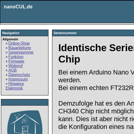
nanoCUL.de
Navigation
Seriennummer
Allgemein
Online-Shop
»
Identische Ser
Bauanleitung
»
Seriennummer
»
Chip
Funktion
»
Firmware
»
Widerruf
»
AGB
»
Bei einem Arduino Nano V
Datenschutz
»
werden.
Impressum
»
Hinweise
»
Bei einem echten FT232RL 
Elektronik
Demzufolge hat es den A
CH340 Chip nicht möglich
kann. Dies ist aber nicht 
die Konfiguration eines n